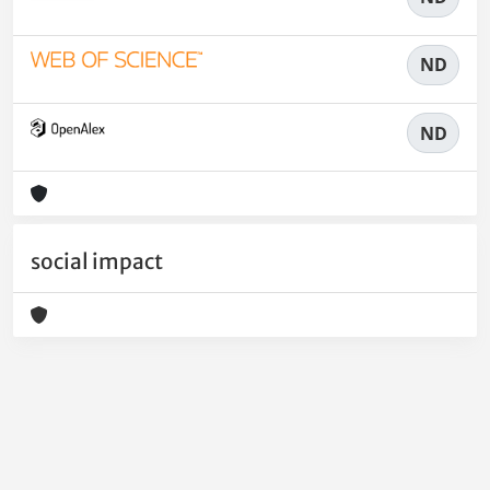
ND
ND
social impact