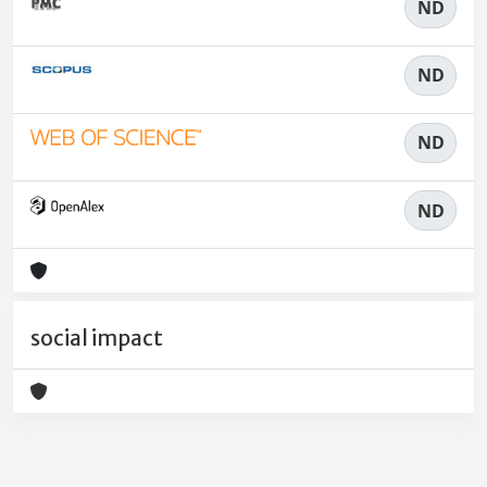
ND
ND
ND
ND
social impact