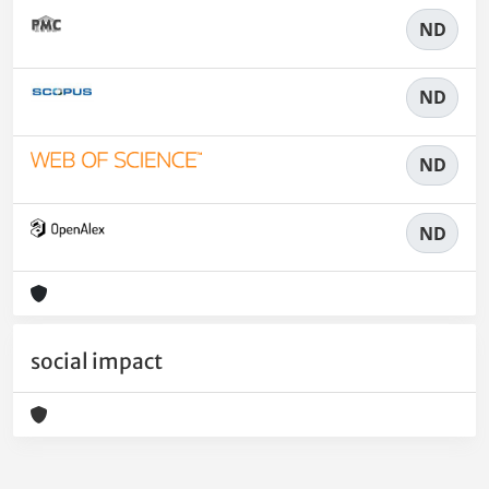
ND
ND
ND
ND
social impact