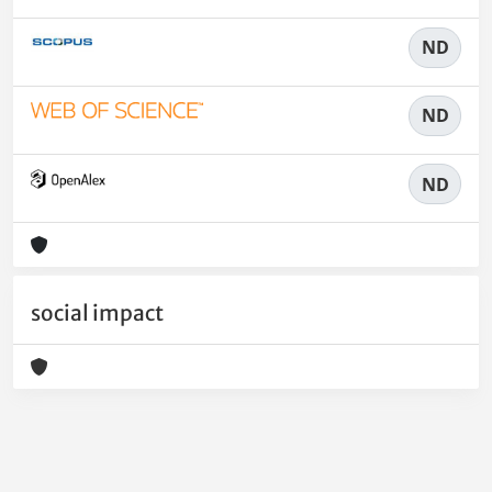
ND
ND
ND
social impact