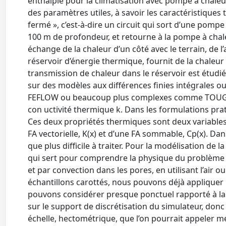
enthalpie pour la climatisation avec pompe à chaleur
des paramètres utiles, à savoir les caractéristiques
fermé », c’est-à-dire un circuit qui sort d’une pom
100 m de profondeur, et retourne à la pompe à chaleur
échange de la chaleur d’un côté avec le terrain, de l
réservoir d’énergie thermique, fournit de la chaleur à
transmission de chaleur dans le réservoir est étudié
sur des modèles aux différences finies intégrales o
FEFLOW ou beaucoup plus complexes comme TOUGH2. L
con uctivité thermique k. Dans les formulations pra
Ces deux propriétés thermiques sont deux variables 
FA vectorielle, K(x) et d’une FA sommable, Cp(x). Dan
que plus difficile à traiter. Pour la modélisation de 
qui sert pour comprendre la physique du problème ; 
et par convection dans les pores, en utilisant l’air
échantillons carottés, nous pouvons déjà appliquer l
pouvons considérer presque ponctuel rapporté à la
sur le support de discrétisation du simulateur, donc 
échelle, hectométrique, que l’on pourrait appeler 