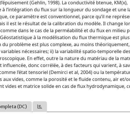
’épuisement (Gehlin, 1998). La conductivité btenue, KM(x),
 à l’intégration du flux sur la longueur du sondage et une 
tique, ce paramètre est conventionnel, parce qu’il ne représ
 il est le résultat de la calibration du modèle. Il change l
comme dans le cas de la perméabilité et du flux en milieu 
a Géostatistique à la modélisation du flux thermique est plus
ion du problème est plus complexe, au moins théoriquement, 
ariables nécessaires; ii) la variabilité spatio-temporelle de
croscopique. En effet, outre la nature du matériau de la mat
influencée, donc corrélée, à des facteurs qui varient, à savo
, comme l’état tensoriel (Demirci et al, 2004) ou la températu
es aux vides, comme la porosité et le fluide contenu, air et/o
ctent vides et matrice solide en cas de flux hydrodynamique,
ompleta (DC)