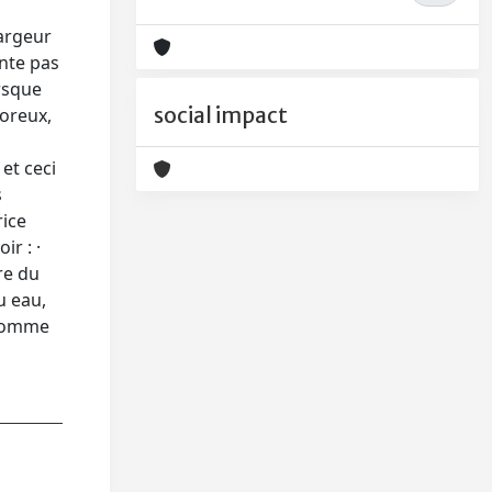
largeur
ente pas
orsque
social impact
poreux,
et ceci
s
rice
ir : ·
re du
u eau,
 comme