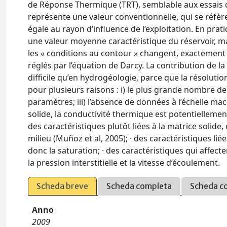
de Réponse Thermique (TRT), semblable aux essais d
représente une valeur conventionnelle, qui se réfère
égale au rayon d’influence de l’exploitation. En pra
une valeur moyenne caractéristique du réservoir, mais
les « conditions au contour » changent, exactement 
réglés par l’équation de Darcy. La contribution de l
difficile qu’en hydrogéologie, parce que la résolut
pour plusieurs raisons : i) le plus grande nombre de v
paramètres; iii) l’absence de données à l’échelle ma
solide, la conductivité thermique est potentiellement 
des caractéristiques plutôt liées à la matrice solide
milieu (Muñoz et al, 2005); · des caractéristiques lié
donc la saturation; · des caractéristiques qui affe
la pression interstitielle et la vitesse d’écoulement.
Scheda breve
Scheda completa
Scheda c
Anno
2009