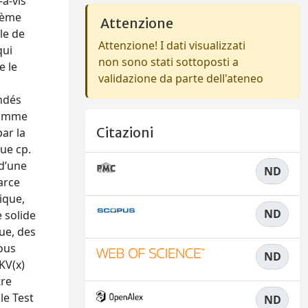
-à-vis
stème
Attenzione
le de
Attenzione! I dati visualizzati
qui
non sono stati sottoposti a
e le
validazione da parte dell'ateneo
ondés
 comme
Citazioni
ar la
ue cp.
 d’une
ND
arce
ique,
ND
 solide
que, des
nous
ND
KV(x)
tre
le Test
ND