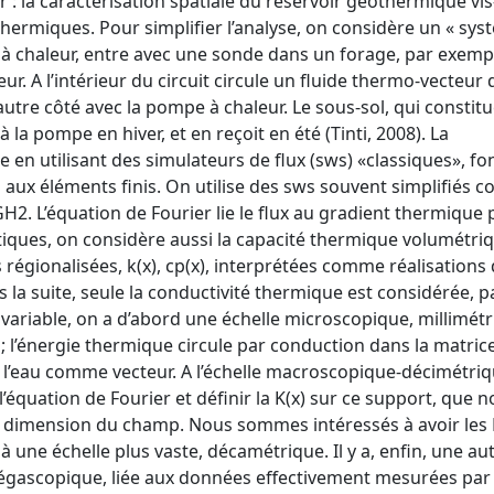
 : la caractérisation spatiale du réservoir géothermique vis
 thermiques. Pour simplifier l’analyse, on considère un « sy
pe à chaleur, entre avec une sonde dans un forage, par exemp
. A l’intérieur du circuit circule un fluide thermo-vecteur 
’autre côté avec la pompe à chaleur. Le sous-sol, qui constitu
 la pompe en hiver, et en reçoit en été (Tinti, 2008). La
e en utilisant des simulateurs de flux (sws) «classiques», f
u aux éléments finis. On utilise des sws souvent simplifiés
’équation de Fourier lie le flux au gradient thermique p
tiques, on considère aussi la capacité thermique volumétriq
régionalisées, k(x), cp(x), interprétées comme réalisations
s la suite, seule la conductivité thermique est considérée, p
la variable, on a d’abord une échelle microscopique, millimétr
l’énergie thermique circule par conduction dans la matrice
 ou l’eau comme vecteur. A l’échelle macroscopique-décimétri
’équation de Fourier et définir la K(x) sur ce support, que 
 dimension du champ. Nous sommes intéressés à avoir les 
à une échelle plus vaste, décamétrique. Il y a, enfin, une au
mégascopique, liée aux données effectivement mesurées par 