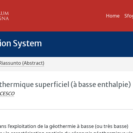
Home
Sfo
tion System
Riassunto (Abstract)
othermique superficiel (à basse enthalpie)
NCESCO
ns l’exploitation de la géothermie à basse (ou très basse)