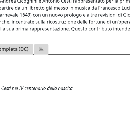
Andrea Cicognini e Antonio Cesti rappresentato per la prim
 partire da un libretto già messo in musica da Francesco Luc
 carnevale 1649) con un nuovo prologo e altre revisioni di Gi
che, incentrate sulla ricostruzione delle fortune di un’oper
 dalla sua prima rappresentazione. Questo contributo intend
ompleta (DC)
 Cesti nel IV centenario della nascita