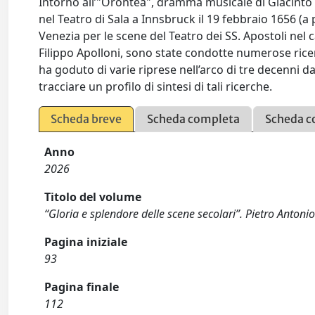
Intorno all’"Orontea", dramma musicale di Giacinto 
nel Teatro di Sala a Innsbruck il 19 febbraio 1656 (a
Venezia per le scene del Teatro dei SS. Apostoli nel
Filippo Apolloni, sono state condotte numerose ricer
ha goduto di varie riprese nell’arco di tre decenni
tracciare un profilo di sintesi di tali ricerche.
Scheda breve
Scheda completa
Scheda c
Anno
2026
Titolo del volume
“Gloria e splendore delle scene secolari”. Pietro Antonio
Pagina iniziale
93
Pagina finale
112