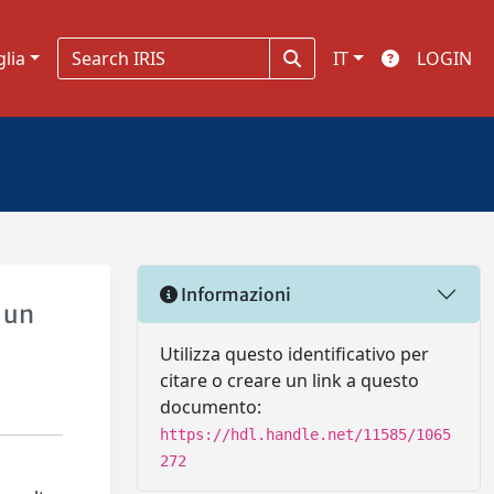
glia
IT
LOGIN
Informazioni
i un
Utilizza questo identificativo per
citare o creare un link a questo
documento:
https://hdl.handle.net/11585/1065
272