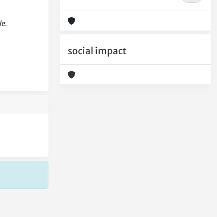
le.
social impact