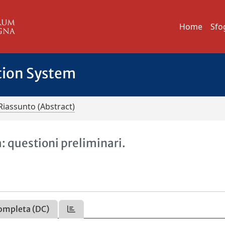
Home
Sfo
tion System
Riassunto (Abstract)
à: questioni preliminari.
ompleta (DC)