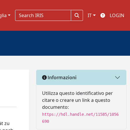
glia
IT
LOGIN
Informazioni
Utilizza questo identificativo per
citare o creare un link a questo
documento:
https://hdl.handle.net/11585/1056
690
ät zu