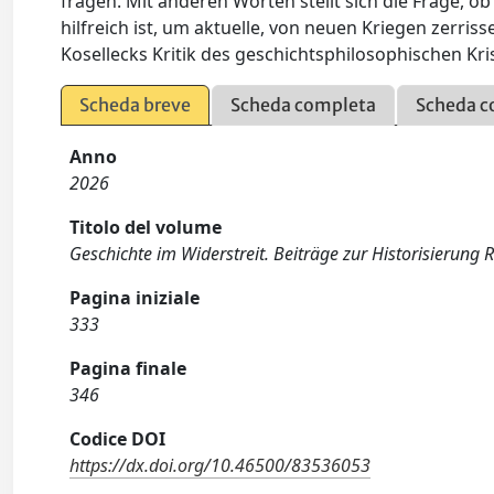
fragen. Mit anderen Worten stellt sich die Frage, ob
hilfreich ist, um aktuelle, von neuen Kriegen zerris
Kosellecks Kritik des geschichtsphilosophischen K
Scheda breve
Scheda completa
Scheda c
Anno
2026
Titolo del volume
Geschichte im Widerstreit. Beiträge zur Historisierung 
Pagina iniziale
333
Pagina finale
346
Codice DOI
https://dx.doi.org/10.46500/83536053