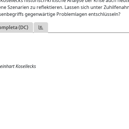
 Kosellecks historisch-kritische Analyse der Krise auch heu
sene Szenarien zu reflektieren. Lassen sich unter Zuhilfena
risenbegriffs gegenwärtige Problemlagen entschlüsseln?
ompleta (DC)
Reinhart Kosellecks