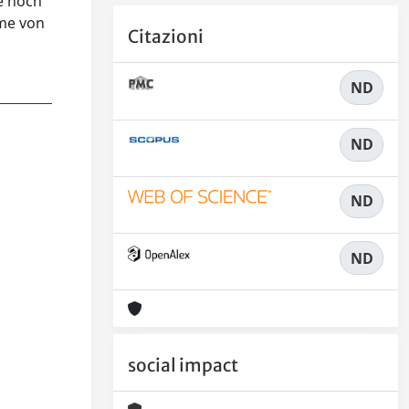
te noch
hme von
Citazioni
ND
ND
ND
ND
social impact