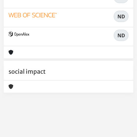
ND
ND
social impact