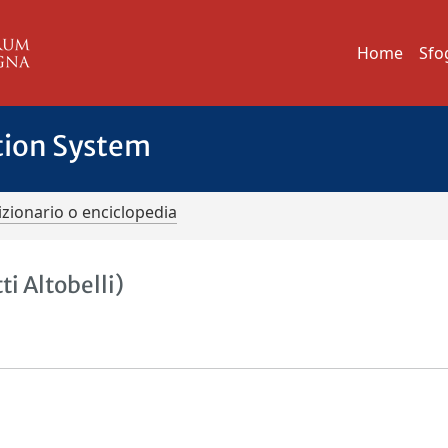
Home
Sfo
tion System
izionario o enciclopedia
i Altobelli)