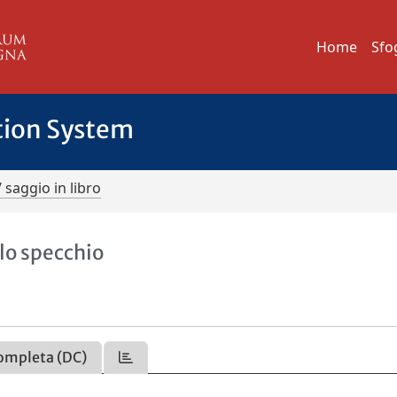
Home
Sfo
tion System
/ saggio in libro
 lo specchio
ompleta (DC)