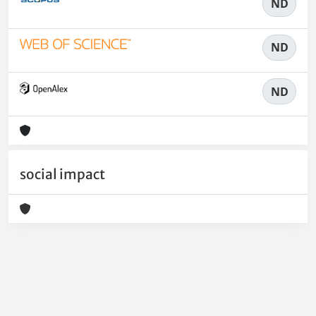
ND
ND
ND
social impact