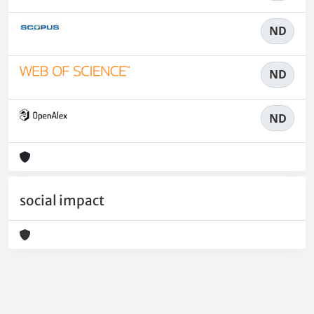
ND
ND
ND
social impact