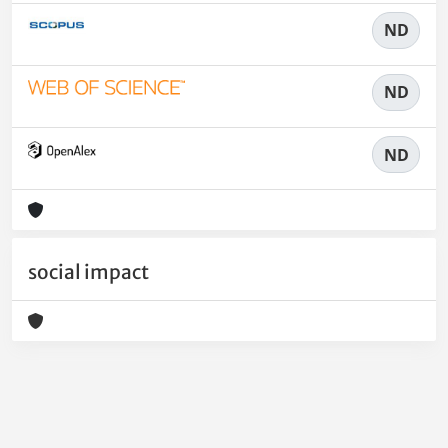
ND
ND
ND
social impact