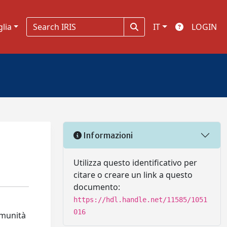
glia
IT
LOGIN
Informazioni
Utilizza questo identificativo per
citare o creare un link a questo
documento:
https://hdl.handle.net/11585/1051
016
omunità