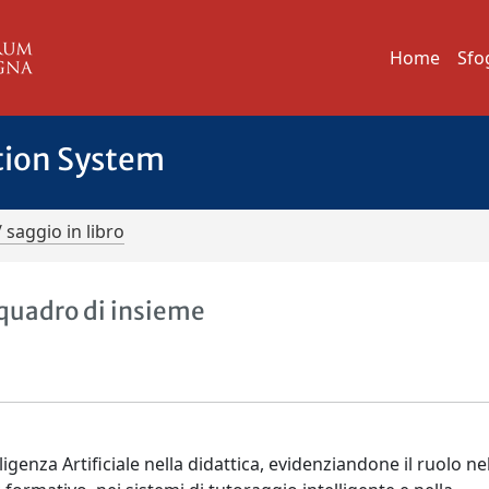
Home
Sfo
tion System
/ saggio in libro
n quadro di insieme
elligenza Artificiale nella didattica, evidenziandone il ruolo ne