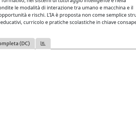
ormativo, nei sistemi di tutoraggio intelligente e nella
ndite le modalità di interazione tra umano e macchina e il
e opportunità e rischi. L’IA è proposta non come semplice s
ducativi, curricolo e pratiche scolastiche in chiave consap
ompleta (DC)