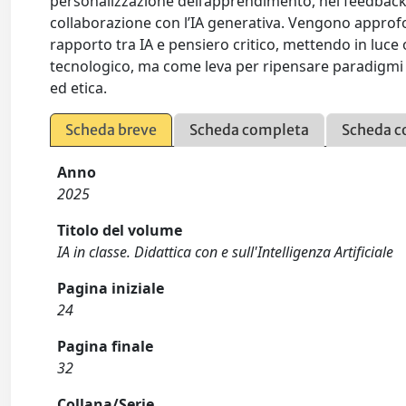
personalizzazione dell’apprendimento, nel feedback f
collaborazione con l’IA generativa. Vengono approfo
rapporto tra IA e pensiero critico, mettendo in luc
tecnologico, ma come leva per ripensare paradigmi e
ed etica.
Scheda breve
Scheda completa
Scheda c
Anno
2025
Titolo del volume
IA in classe. Didattica con e sull'Intelligenza Artificiale
Pagina iniziale
24
Pagina finale
32
Collana/Serie