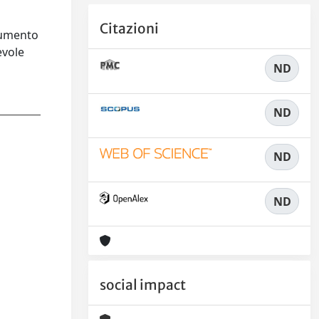
Citazioni
trumento
evole
ND
ND
ND
ND
social impact