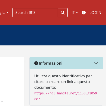
glia
IT
LOGIN
Informazioni
Utilizza questo identificativo per
citare o creare un link a questo
documento:
https://hdl.handle.net/11585/1050
887
lla