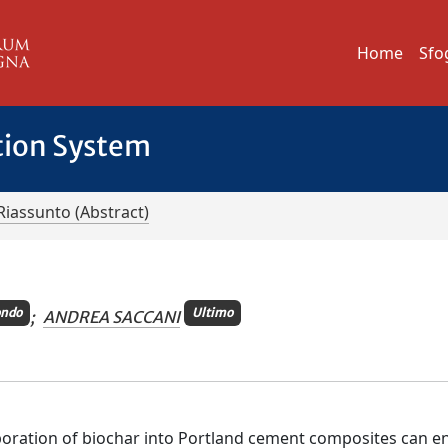
Home
Sfo
tion System
Riassunto (Abstract)
ondo
Ultimo
;
ANDREA SACCANI
poration of biochar into Portland cement composites can 