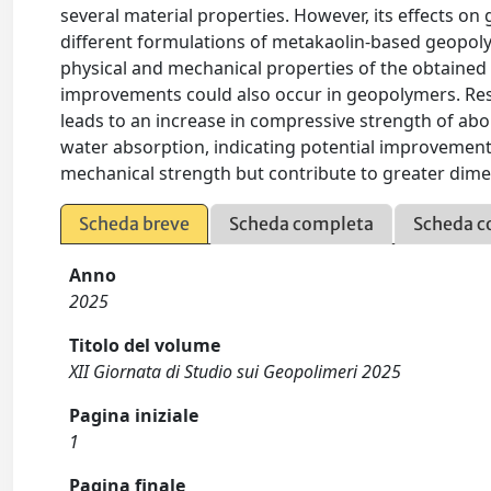
several material properties. However, its effects o
different formulations of metakaolin-based geopol
physical and mechanical properties of the obtaine
improvements could also occur in geopolymers. Resu
leads to an increase in compressive strength of abou
water absorption, indicating potential improvements
mechanical strength but contribute to greater dimen
Scheda breve
Scheda completa
Scheda c
Anno
2025
Titolo del volume
XII Giornata di Studio sui Geopolimeri 2025
Pagina iniziale
1
Pagina finale