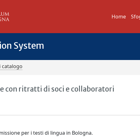
Home
Sfo
tion System
i catalogo
on ritratti di soci e collaboratori
issione per i testi di lingua in Bologna.