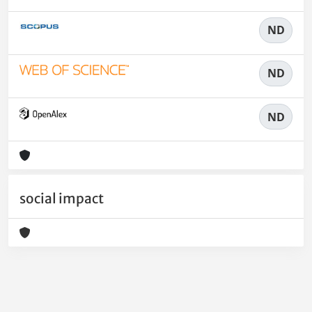
ND
ND
ND
social impact