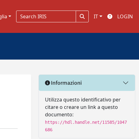
glia
IT
LOGIN
Informazioni
,
Utilizza questo identificativo per
citare o creare un link a questo
documento:
https://hdl.handle.net/11585/1047
686