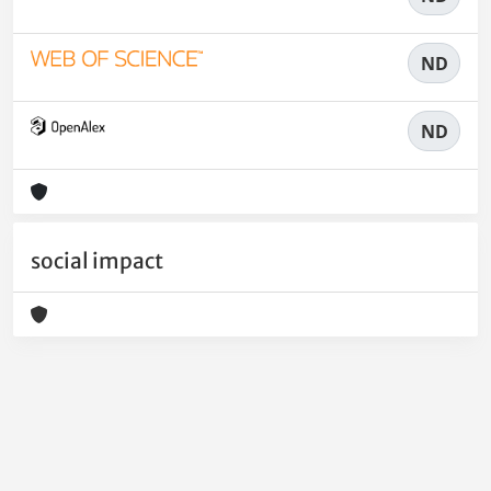
ND
ND
social impact