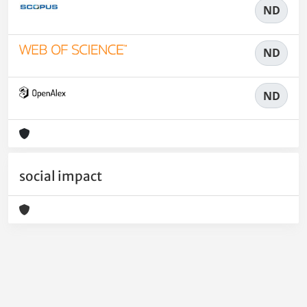
ND
ND
ND
social impact