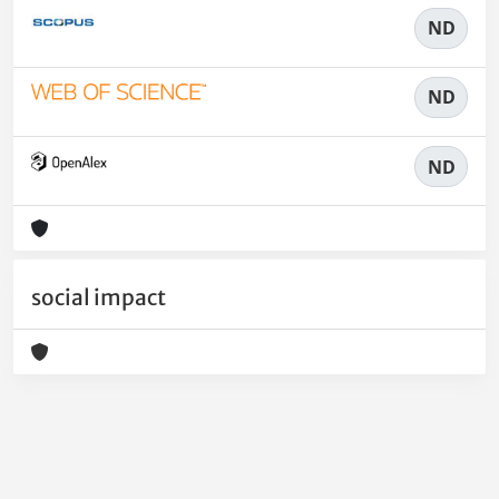
ND
ND
ND
social impact