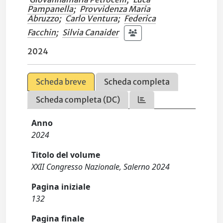
Pampanella
;
Provvidenza Maria
Abruzzo
;
Carlo Ventura
;
Federica
Facchin
;
Silvia Canaider
2024
Scheda breve
Scheda completa
Scheda completa (DC)
Anno
2024
Titolo del volume
XXII Congresso Nazionale, Salerno 2024
Pagina iniziale
132
Pagina finale