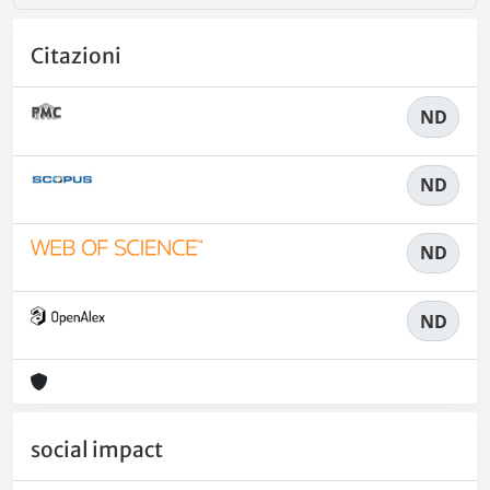
Citazioni
ND
ND
ND
ND
social impact