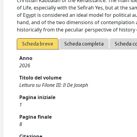
Christian Kabbalah of the Renaissance. The main ide
of Life, especially with the Sefirah Yes, but at the s
of Egypt is considered an ideal model for political 
hand, and of the two dimensions of contemplation 
historically from the peculiar perspective of history 
Scheda breve
Scheda completa
Scheda c
Anno
2026
Titolo del volume
Lettura su Filone III: Il De Joseph
Pagina iniziale
1
Pagina finale
8
Citazione