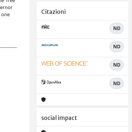
he Tree
vernor
Citazioni
e one
ND
ND
ND
ND
social impact