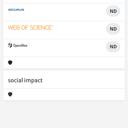
ND
ND
ND
social impact