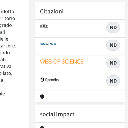
Citazioni
ondotto
rritorio
 grado
ND
ali
delle
ND
carcere.
uando
ati
ND
ativa,
 lato,
 al
ND
ale
social impact