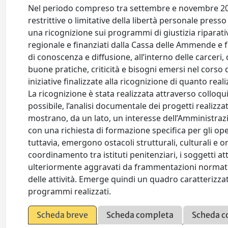
Nel periodo compreso tra settembre e novembre 2024
restrittive o limitative della libertà personale pre
una ricognizione sui programmi di giustizia riparativa 
regionale e finanziati dalla Cassa delle Ammende e fon
di conoscenza e diffusione, all’interno delle carceri, 
buone pratiche, criticità e bisogni emersi nel corso de
iniziative finalizzate alla ricognizione di quanto rea
La ricognizione è stata realizzata attraverso colloqu
possibile, l’analisi documentale dei progetti realizzat
mostrano, da un lato, un interesse dell’Amministrazi
con una richiesta di formazione specifica per gli oper
tuttavia, emergono ostacoli strutturali, culturali e or
coordinamento tra istituti penitenziari, i soggetti att
ulteriormente aggravati da frammentazioni normativ
delle attività. Emerge quindi un quadro caratterizza
programmi realizzati.
Scheda breve
Scheda completa
Scheda c