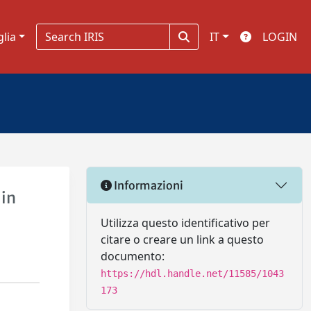
glia
IT
LOGIN
Informazioni
 in
Utilizza questo identificativo per
citare o creare un link a questo
documento:
https://hdl.handle.net/11585/1043
173