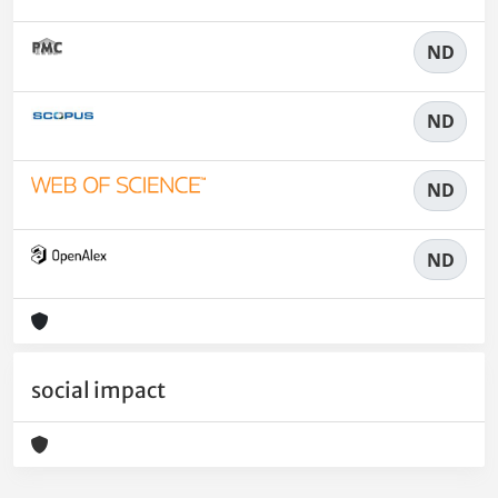
ND
ND
ND
ND
social impact