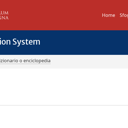
Home
Sfo
tion System
izionario o enciclopedia