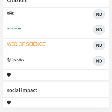
Citazioni
ND
ND
ND
ND
social impact