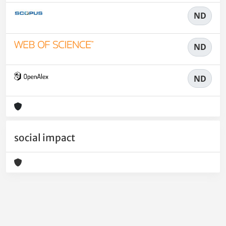
ND
ND
ND
social impact