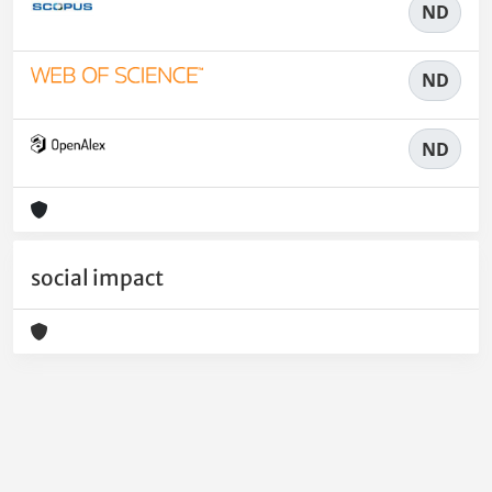
ND
ND
ND
social impact