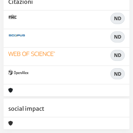
Citazioni
ND
ND
ND
ND
social impact