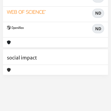
ND
ND
social impact