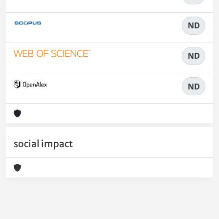
ND
ND
ND
social impact