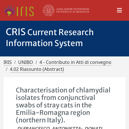
CRIS
Current Research
Information System
IRIS
UNIBO
4 - Contributo in Atti di convegno
4.02 Riassunto (Abstract)
Characterisation of chlamydial
isolates from conjunctival
swabs of stray cats in the
Emilia-Romagna region
(northern Italy).
DI FRANCESCO, ANTONIETTA
;
DONATI,