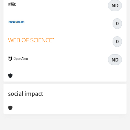
ND
0
0
ND
social impact