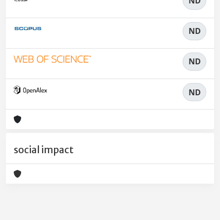
ND
ND
ND
ND
social impact