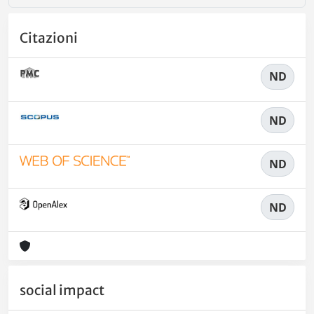
Citazioni
ND
ND
ND
ND
social impact