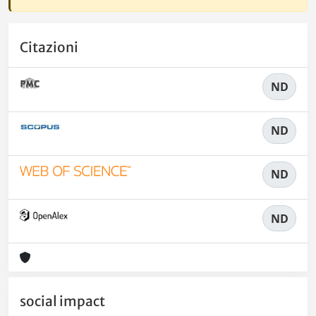
Citazioni
ND
ND
ND
ND
social impact