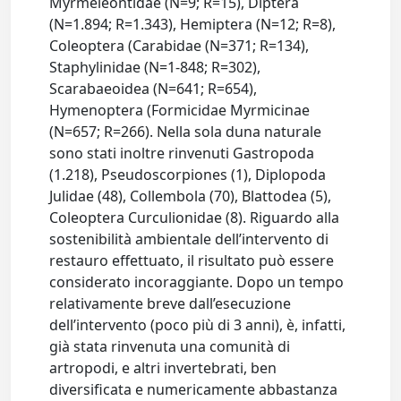
Myrmeleontidae (N=9; R=15), Diptera
(N=1.894; R=1.343), Hemiptera (N=12; R=8),
Coleoptera (Carabidae (N=371; R=134),
Staphylinidae (N=1-848; R=302),
Scarabaeoidea (N=641; R=654),
Hymenoptera (Formicidae Myrmicinae
(N=657; R=266). Nella sola duna naturale
sono stati inoltre rinvenuti Gastropoda
(1.218), Pseudoscorpiones (1), Diplopoda
Julidae (48), Collembola (70), Blattodea (5),
Coleoptera Curculionidae (8). Riguardo alla
sostenibilità ambientale dell’intervento di
restauro effettuato, il risultato può essere
considerato incoraggiante. Dopo un tempo
relativamente breve dall’esecuzione
dell’intervento (poco più di 3 anni), è, infatti,
già stata rinvenuta una comunità di
artropodi, e altri invertebrati, ben
diversificata e numericamente abbastanza