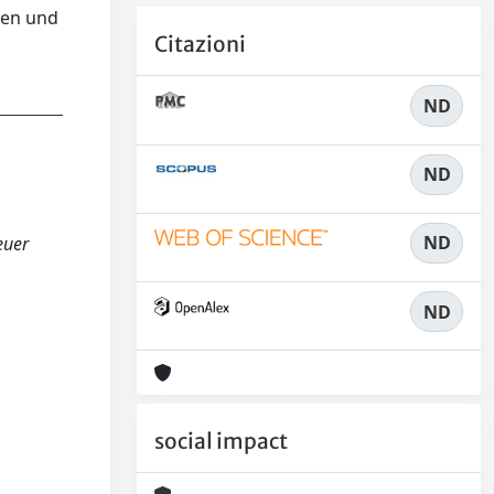
ren und
Citazioni
ND
ND
ND
euer
ND
social impact