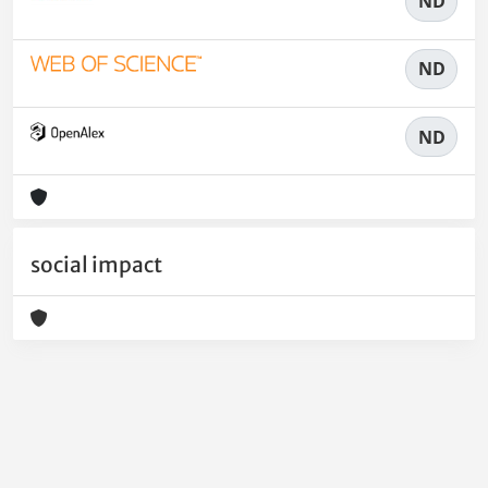
ND
ND
ND
social impact