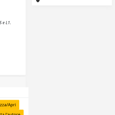
S e L1.
zza/Apri
a l'autore