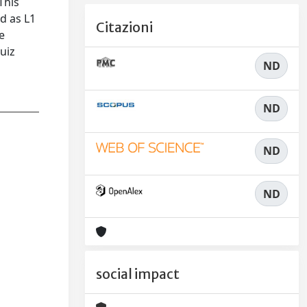
This
d as L1
Citazioni
e
quiz
ND
ND
ND
ND
social impact