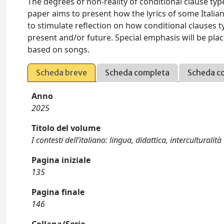
The degrees of non-reality of conditional clause type
paper aims to present how the lyrics of some Italian
to stimulate reflection on how conditional clauses ty
present and/or future. Special emphasis will be place
based on songs.
Scheda breve
Scheda completa
Scheda c
Anno
2025
Titolo del volume
I contesti dell’italiano: lingua, didattica, interculturalità
Pagina iniziale
135
Pagina finale
146