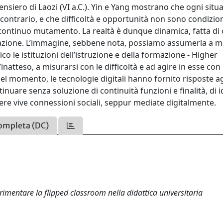
siero di Laozi (VI a.C.). Yin e Yang mostrano che ogni situ
 contrario, e che difficoltà e opportunità non sono condizio
in continuo mutamento. La realtà è dunque dinamica, fatta di
zione. L’immagine, sebbene nota, possiamo assumerla a m
 le istituzioni dell’istruzione e della formazione - Higher
natteso, a misurarsi con le difficoltà e ad agire in esse con
l momento, le tecnologie digitali hanno fornito risposte agl
inuare senza soluzione di continuità funzioni e finalità, di 
nere vive connessioni sociali, seppur mediate digitalmente.
ompleta (DC)
imentare la flipped classroom nella didattica universitaria