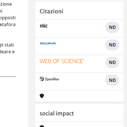
azione
ni
Citazioni
 opposti
etafora
ND
ND
i stati
ideare e
ND
ND
social impact