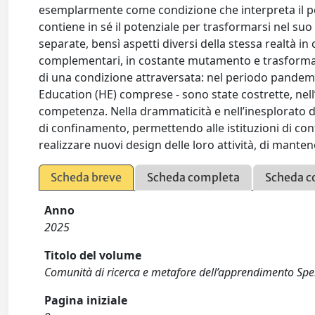
esemplarmente come condizione che interpreta il pen
contiene in sé il potenziale per trasformarsi nel suo
separate, bensì aspetti diversi della stessa realtà 
complementari, in costante mutamento e trasforma
di una condizione attraversata: nel periodo pandemico
Education (HE) comprese - sono state costrette, nell’i
competenza. Nella drammaticità e nell’inesplorato de
di confinamento, permettendo alle istituzioni di cont
realizzare nuovi design delle loro attività, di mante
Scheda breve
Scheda completa
Scheda c
Anno
2025
Titolo del volume
Comunità di ricerca e metafore dell’apprendimento Sper
Pagina iniziale