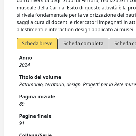
dall’Università degli Studi di Ferrara, realizzate in
museale della Carnia. Esito di queste attività è la pro
si rivela fondamentale per la valorizzazione del pat
saggi a cura di docenti e ricercatori impegnati in attiv
allestimenti e interaction design applicato ai musei.
Scheda breve
Scheda completa
Scheda c
Anno
2024
Titolo del volume
Patrimonio, territorio, design. Progetti per la Rete muse
Pagina iniziale
89
Pagina finale
91
Collana/Serie