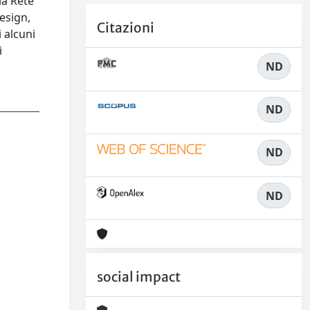
la Rete
design,
Citazioni
 alcuni
i
ND
ND
ND
ND
social impact