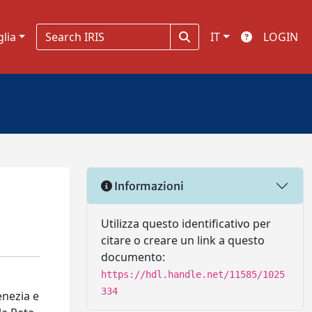
glia
IT
LOGIN
Informazioni
Utilizza questo identificativo per
citare o creare un link a questo
documento:
https://hdl.handle.net/11585/1025
334
enezia e