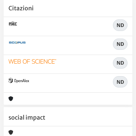
Citazioni
ND
ND
ND
ND
social impact