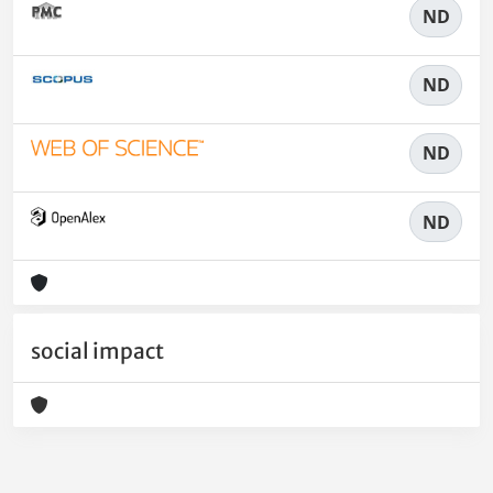
ND
ND
ND
ND
social impact