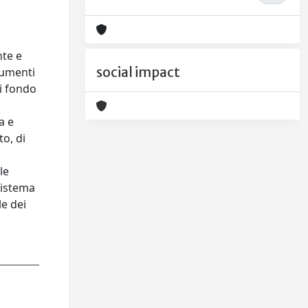
nte e
social impact
rumenti
di fondo
a e
o, di
le
 sistema
e dei