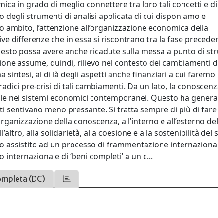
omica in grado di meglio connettere tra loro tali concetti e di
o degli strumenti di analisi applicata di cui disponiamo e
to ambito, l’attenzione all’organizzazione economica della
ive differenze che in essa si riscontrano tra la fase precede
 questo possa avere anche ricadute sulla messa a punto di st
sione assume, quindi, rilievo nel contesto dei cambiamenti 
a sintesi, al di là degli aspetti anche finanziari a cui faremo
adici pre-crisi di tali cambiamenti. Da un lato, la conoscenz
e nei sistemi economici contemporanei. Questo ha generat
ati sentivano meno pressante. Si tratta sempre di più di fare
organizzazione della conoscenza, all’interno e all’esterno del
l’altro, alla solidarietà, alla coesione e alla sostenibilità del
mo assistito ad un processo di frammentazione internazional
 internazionale di ‘beni completi’ a un c...
ompleta (DC)