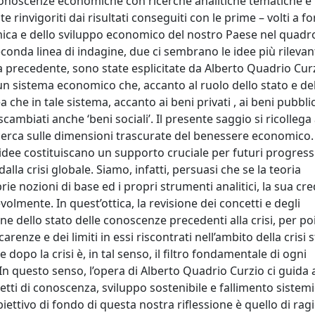
conoscenze economiche con ricerche analitiche tematiche e
 rinvigoriti dai risultati conseguiti con le prime – volti a fo
omica e dello sviluppo economico del nostro Paese nel quadr
conda linea di indagine, due ci sembrano le idee più rilevant
a precedente, sono state esplicitate da Alberto Quadrio Cur
 un sistema economico che, accanto al ruolo dello stato e de
 che in tale sistema, accanto ai beni privati , ai beni pubblici
ambiati anche ‘beni sociali’. Il presente saggio si ricollega a
icerca sulle dimensioni trascurate del benessere economico.
ee costituiscano un supporto cruciale per futuri progressi
a crisi globale. Siamo, infatti, persuasi che se la teoria
e nozioni di base ed i propri strumenti analitici, la sua cred
olmente. In quest’ottica, la revisione dei concetti e degli
one dello stato delle conoscenze precedenti alla crisi, per po
carenze e dei limiti in essi riscontrati nell’ambito della crisi 
opo la crisi è, in tal senso, il filtro fondamentale di ogni
. In questo senso, l’opera di Alberto Quadrio Curzio ci guida 
ti di conoscenza, sviluppo sostenibile e fallimento sistemi
iettivo di fondo di questa nostra riflessione è quello di rag