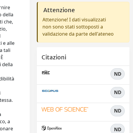
rnire
Attenzione
o della
Attenzione! I dati visualizzati
i che,
non sono stati sottoposti a
zio,
validazione da parte dell'ateneo
l
 e alle
 tali
Citazioni
 È
 della
ND
ibilità
ND
i
stessa.
ND
a
co, a
ionare
ND