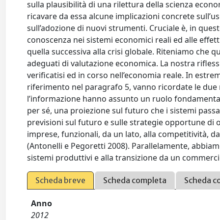
sulla plausibilità di una rilettura della scienza econ
ricavare da essa alcune implicazioni concrete sull’us
sull’adozione di nuovi strumenti. Cruciale è, in ques
conoscenza nei sistemi economici reali ed alle effett
quella successiva alla crisi globale. Riteniamo che
adeguati di valutazione economica. La nostra rifles
verificatisi ed in corso nell’economia reale. In estrem
riferimento nel paragrafo 5, vanno ricordate le due r
l’informazione hanno assunto un ruolo fondamental
per sé, una proiezione sul futuro che i sistemi pass
previsioni sul futuro e sulle strategie opportune di 
imprese, funzionali, da un lato, alla competitività, dal
(Antonelli e Pegoretti 2008). Parallelamente, abbia
sistemi produttivi e alla transizione da un commercio
Scheda breve
Scheda completa
Scheda c
Anno
2012