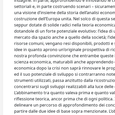
indagine: in parte, approfondendo e innovando le 
settoriali e, in parte costruendo scenari – sicuramente
una visione d’insieme della storia dell’analisi econ
costruzione dell’Europa unita. Nel solco di questa se
seppur dotate di solide radici nella teoria economic
dotandole di un forte potenziale evolutivo: l’idea di
mercato dia spazio anche a quello della società; l’idea
risorse comuni, vengano resi disponibili, prodotti e sc
idee in quanto aprono un’originale prospettiva di r
nostra profonda convinzione che entrambe queste id
scienza economica, maturabili anche apprendendo dall
economica dopo la crisi non saprà rinnovare le propri
ed il suo potenziale di sviluppo si contrarranno notev
strumenti utilizzati, passa anzitutto dalla ricostruzi
concentrarsi sugli sviluppi realizzabili alla luce delle 
L’abbinamento tra quanto valeva prima e quanto vale d
riflessione teorica, ancor prima che di ogni politica
delineare un percorso di approfondimento dei concet
partire dalle due idee di base sopra menzionate. L’ob