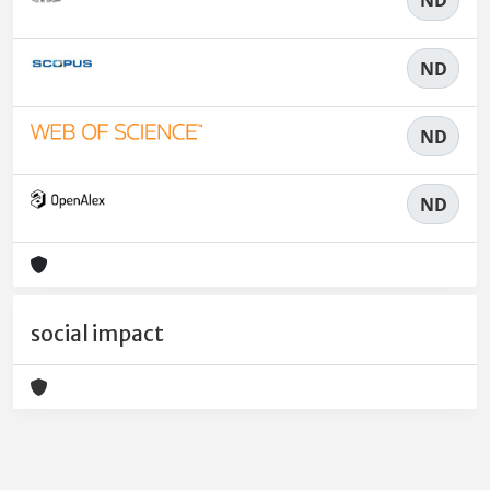
ND
ND
ND
ND
social impact